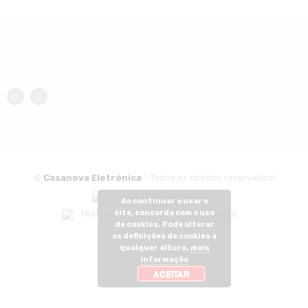
©
Casanova Eletrónica
- Todos os direitos reservados!
Ao continuar a usar o
site, concorda com o uso
de cookies. Pode alterar
as definições de cookies a
qualquer altura.
mais
informação
ACEITAR