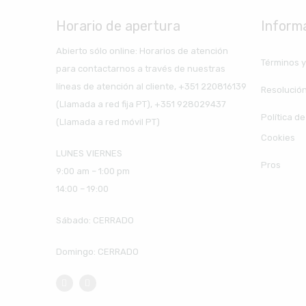
Horario de apertura
Inform
Abierto sólo online: Horarios de atención
Términos y
para contactarnos a través de nuestras
líneas de atención al cliente, +351 220816139
Resolución
(Llamada a red fija PT), +351 928029437
Política d
(Llamada a red móvil PT)
Cookies
LUNES VIERNES
Pros
9:00 am – 1:00 pm
14:00 – 19:00
Sábado: CERRADO
Domingo: CERRADO