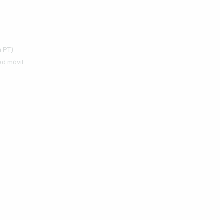
a PT)
ed móvil