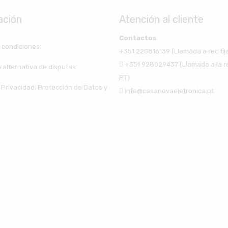
ación
Atención al cliente
Contactos
 condiciones
+351 220816139 (Llamada a red fij
+351 928029437 (Llamada a la r
 alternativa de disputas
PT)
e Privacidad, Protección de Datos y
info@casanovaeletronica.pt