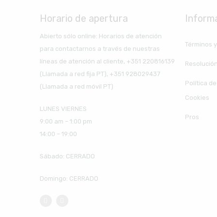
Horario de apertura
Inform
Abierto sólo online: Horarios de atención
Términos y
para contactarnos a través de nuestras
líneas de atención al cliente, +351 220816139
Resolución
(Llamada a red fija PT), +351 928029437
Política d
(Llamada a red móvil PT)
Cookies
LUNES VIERNES
Pros
9:00 am – 1:00 pm
14:00 – 19:00
Sábado: CERRADO
Domingo: CERRADO