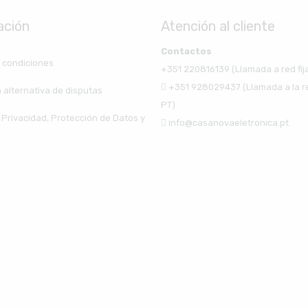
ación
Atención al cliente
Contactos
 condiciones
+351 220816139 (Llamada a red fij
+351 928029437 (Llamada a la r
 alternativa de disputas
PT)
e Privacidad, Protección de Datos y
info@casanovaeletronica.pt