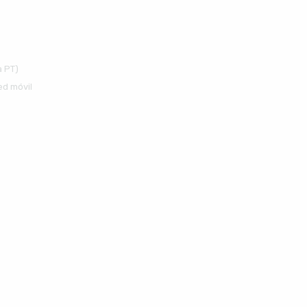
a PT)
ed móvil