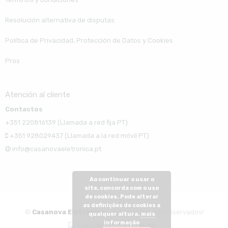
Resolución alternativa de disputas
Política de Privacidad, Protección de Datos y Cookies
Pros
Atención al cliente
Contactos
+351 220816139 (Llamada a red fija PT)
+351 928029437 (Llamada a la red móvil PT)
info@casanovaeletronica.pt
Ao continuar a usar o
site, concorda com o uso
de cookies. Pode alterar
as definições de cookies a
©
Casanova Eletrónica
- Todos os direitos reservados!
qualquer altura.
mais
informação