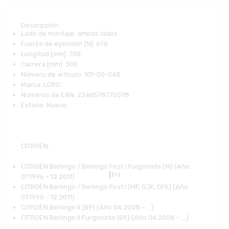
Descripción:
Lado de montaje:
ambos lados
Fuerza de eyección [N]:
670
Longitud [mm]:
700
Carrera [mm]:
300
Número de artículo:
101-00-048
Marca:
LORO
Números de EAN:
2246578770078
Estado:
Nuevo
CITROËN
:
CITROËN Berlingo / Berlingo First I Furgoneta (M) (Año
07.1996 – 12.2011)
CITROËN Berlingo / Berlingo First I (MF, GJK, GFK) (Año
07.1996 – 12.2011)
CITROËN Berlingo II (B9) (Año 04.2008 – …)
CITROËN Berlingo II Furgoneta (B9) (Año 04.2008 – …)