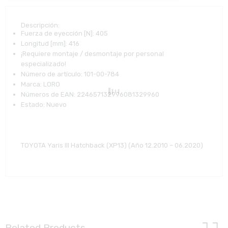
Descripción:
Fuerza de eyección [N]:
405
Longitud [mm]:
416
¡Requiere montaje / desmontaje por personal
especializado!
Número de artículo:
101-00-784
Marca:
LORO
Números de EAN:
224657132996081329960
Estado:
Nuevo
TOYOTA Yaris III Hatchback (XP13) (Año 12.2010 – 06.2020)
Related Products