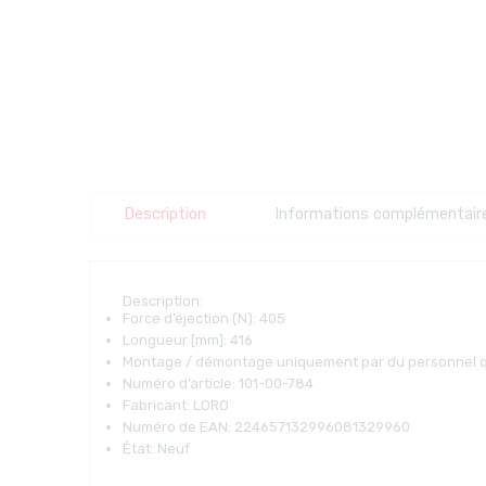
Description
Informations complémentair
Description:
Force d’éjection (N):
405
Longueur [mm]:
416
Montage / démontage uniquement par du personnel qua
Numéro d’article:
101-00-784
Fabricant:
LORO
Numéro de EAN:
224657132996081329960
État:
Neuf