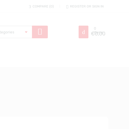
COMPARE
0
REGISTER OR SIGN IN
0
€
Items
0,00