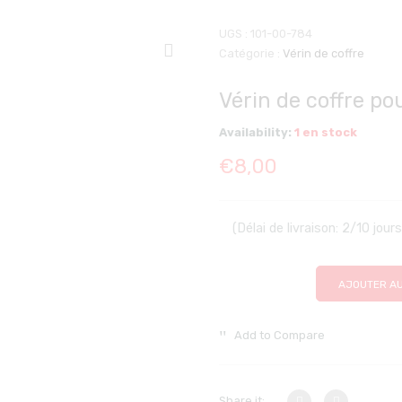
UGS :
101-00-784
Catégorie :
Vérin de coffre
Vérin de coffre po
Availability:
1 en stock
€
8,00
(Délai de livraison: 2/10 jour
AJOUTER AU
Add to Compare
Share it: