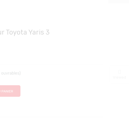
ur Toyota Yaris 3
s ouvrables)
Viewed
 PANIER