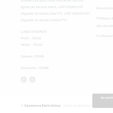
d’ouverture pour nous contacter via nos
lignes de service client, +351 220816139
Résolution
(Appeler le réseau fixe PT), +351 928029437
Politique d
(Appeler le réseau mobile PT)
des donné
LUNDI VENDREDI
Professio
9h00 – 13h00
14h00 – 19h00
Samedi: FERMÉ
Dimanche : FERMÉ
Ao conti
©
Casanova Eletrónica
- Todos os direitos reservados!