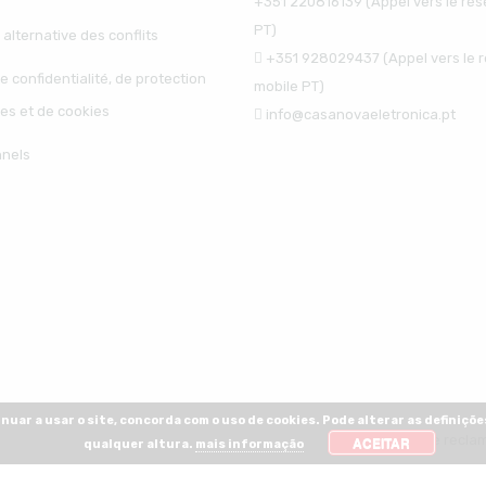
+351 220816139 (Appel vers le rés
PT)
 alternative des conflits
+351 928029437 (Appel vers le 
e confidentialité, de protection
mobile PT)
es et de cookies
info@casanovaeletronica.pt
nnels
nuar a usar o site, concorda com o uso de cookies. Pode alterar as definiçõe
ACEITAR
qualquer altura.
mais informação