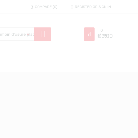
COMPARE
0
REGISTER OR SIGN IN
0
€
Items
0,00