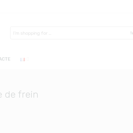
Search
here
ACTE
 de frein