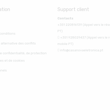
ation
Support client
Contacts
+351 220816139 (Appel vers le rés
PT)
conditions
+351 928029437 (Appel vers le 
 alternative des conflits
mobile PT)
info@casanovaeletronica.pt
e confidentialité, de protection
es et de cookies
nnels