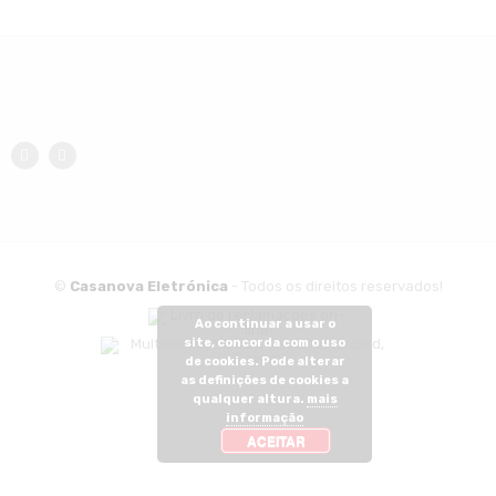
©
Casanova Eletrónica
- Todos os direitos reservados!
Ao continuar a usar o
site, concorda com o uso
de cookies. Pode alterar
as definições de cookies a
qualquer altura.
mais
informação
ACEITAR