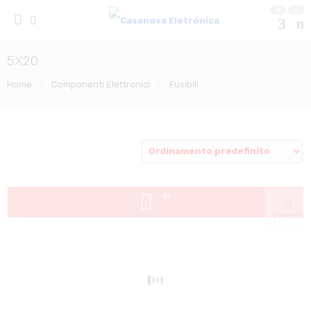
0
0
5X20
Home
Componenti Elettronici
Fusibili
Viewed