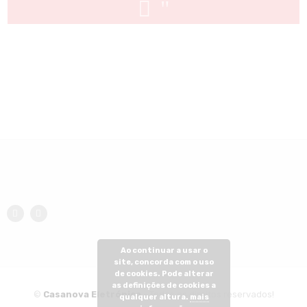
Ao continuar a usar o
site, concorda com o uso
de cookies. Pode alterar
as definições de cookies a
©
Casanova Eletrónica
- Todos os direitos reservados!
qualquer altura.
mais