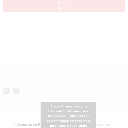
Ao continuar a usar o
site, concorda com o uso
de cookies. Pode alterar
as definições de cookies a
©
Casanova Eletrónica
- Todos os direitos reservados!
qualquer altura.
mais