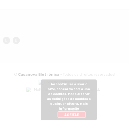
©
Casanova Eletrónica
- Todos os direitos reservados!
Ao continuar a usar o
site, concorda com o uso
de cookies. Pode alterar
as definições de cookies a
qualquer altura.
mais
informação
ACEITAR