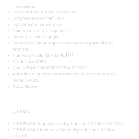
Descrizione:
Lato montaggio:
Assale anteriore
Lunghezza cavo [mm]:
680
Tipo sensore:
Sensore Hall
Numero di contatti a spina:
2
Marcatura colore:
grigio
Montaggio / smontaggio necessario da parte di pers.
tecnico!
Numero articolo:
120-02-100
Produttore:
LORO
Codice EAN:
224657132997941329979
Anno fino a:
Questa caratteristica varia a seconda del
modello auto.
Stato:
Nuovo
CITROËN
:
CITROËN C4 Coupe (Anno di produzione 11.2004 – 07.2011)
CITROËN C4 I Hatchback (Anno di produzione 11.2004 –
07.2011)