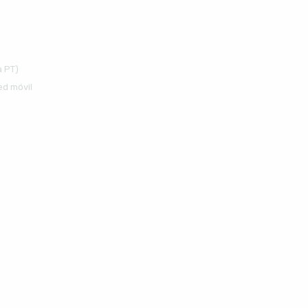
a PT)
ed móvil