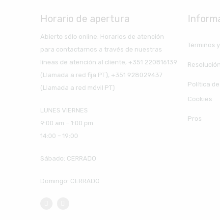
Horario de apertura
Inform
Abierto sólo online: Horarios de atención
Términos y
para contactarnos a través de nuestras
líneas de atención al cliente, +351 220816139
Resolución
(Llamada a red fija PT), +351 928029437
Política d
(Llamada a red móvil PT)
Cookies
LUNES VIERNES
Pros
9:00 am – 1:00 pm
14:00 – 19:00
Sábado: CERRADO
Domingo: CERRADO