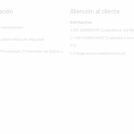
ación
Atención al cliente
Contactos
 condiciones
+351 220816139 (Llamada a red fij
+351 928029437 (Llamada a la r
 alternativa de disputas
PT)
e Privacidad, Protección de Datos y
info@casanovaeletronica.pt