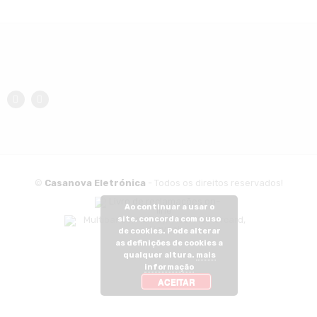
©
Casanova Eletrónica
- Todos os direitos reservados!
Ao continuar a usar o
site, concorda com o uso
de cookies. Pode alterar
as definições de cookies a
qualquer altura.
mais
informação
ACEITAR