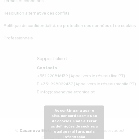
Termes et conditions
Résolution alternative des conflits
Politique de confidentialité, de protection des données et de cookies
Professionnels
Support client
Contacts
+351 220816139 (Appel vers le réseau fixe PT)
+351 928029437 (Appel vers le réseau mobile PT)
info@casanovaeletronica.pt
Ao continuar a usar o
site, concorda com o uso
de cookies. Pode alterar
as definições de cookies a
©
Casanova Eletrónica
- Todos os direitos reservados!
qualquer altura.
mais
informação