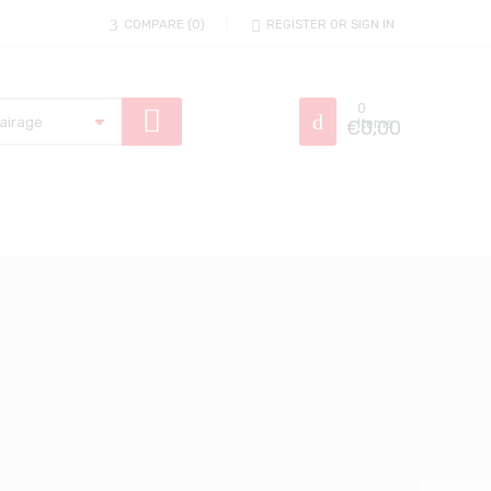
COMPARE
0
REGISTER OR SIGN IN
0
€
Items
0,00