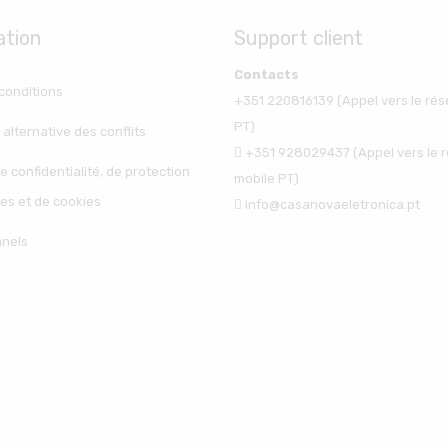
ation
Support client
Contacts
conditions
+351 220816139 (Appel vers le rés
PT)
 alternative des conflits
+351 928029437 (Appel vers le 
e confidentialité, de protection
mobile PT)
es et de cookies
info@casanovaeletronica.pt
nnels