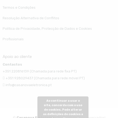
Termos e Condições
Resolução Alternativa de Conflitos
Política de Privacidade, Protecção de Dados e Cookies
Profissionais
Apoio ao cliente
Contactos
+351 220816139 (Chamada para rede fixa PT)
+351 928029437 (Chamada para rede móvel PT)
info@casanovaeletronica.pt
Ao continuar a usar o
site, concorda com o uso
de cookies. Pode alterar
as definições de cookies a
©
Casanova Eletrónica
- Todos os direitos reservados!