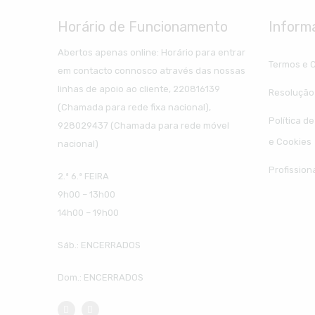
Horário de Funcionamento
Inform
Abertos apenas online: Horário para entrar
Termos e 
em contacto connosco através das nossas
linhas de apoio ao cliente, 220816139
Resolução 
(Chamada para rede fixa nacional),
Política d
928029437 (Chamada para rede móvel
e Cookies
nacional)
Profission
2.ª 6.ª FEIRA
9h00 – 13h00
14h00 – 19h00
Sáb.: ENCERRADOS
Dom.: ENCERRADOS