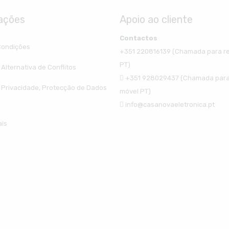
ações
Apoio ao cliente
Contactos
Condições
+351 220816139 (Chamada para re
PT)
Alternativa de Conflitos
+351 928029437 (Chamada para
e Privacidade, Protecção de Dados
móvel PT)
info@casanovaeletronica.pt
ais