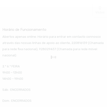
Vistos
Horário de Funcionamento
Abertos apenas online: Horário para entrar em contacto connosco
através das nossas linhas de apoio ao cliente, 220816139 (Chamada
para rede fixa nacional), 928029437 (Chamada para rede móvel
nacional)
2.ª 6.ª FEIRA
9h00 – 13h00
14h00 – 19h00
Sáb.: ENCERRADOS
Dom.: ENCERRADOS