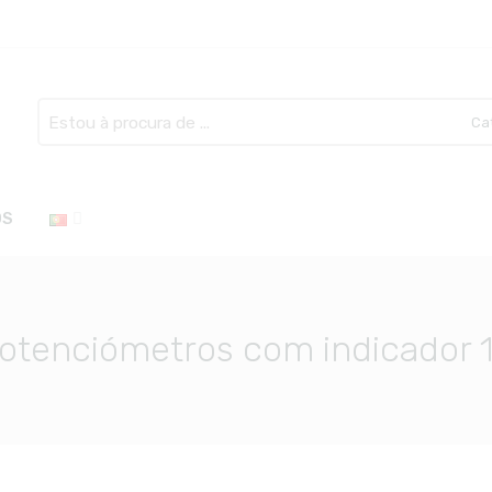
Search
here
OS
 potenciómetros com indicado