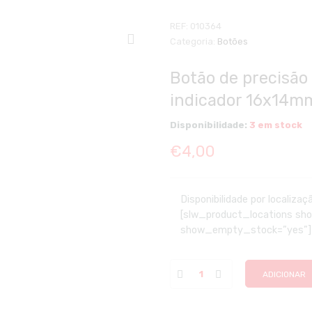
REF:
010364
Categoria:
Botões
Botão de precisão
indicador 16x14m
Disponibilidade:
3 em stock
€
4,00
Disponibilidade por localizaç
[slw_product_locations s
show_empty_stock=”yes”]
ADICIONAR