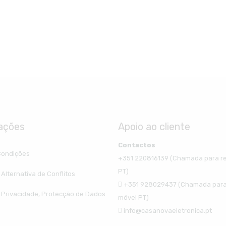
ações
Apoio ao cliente
Contactos
Condições
+351 220816139 (Chamada para re
PT)
Alternativa de Conflitos
+351 928029437 (Chamada para
e Privacidade, Protecção de Dados
móvel PT)
info@casanovaeletronica.pt