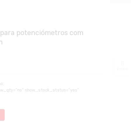
 para potenciómetros com
m
Vistos
ão:
how_qty=”no” show_stock_status=”yes”