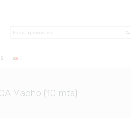
Search
here
OS
CA Macho (10 mts)