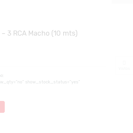
– 3 RCA Macho (10 mts)
Vistos
ão:
how_qty=”no” show_stock_status=”yes”