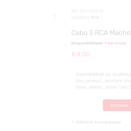
REF:
953-7388/10
Categoria:
RCA
Cabo 3 RCA Macho 
Disponibilidade:
1 em stock
€
4,00
Disponibilidade por localizaç
[slw_product_locations s
show_empty_stock=”yes”]
ADICIONAR
Adicionar à Comparação