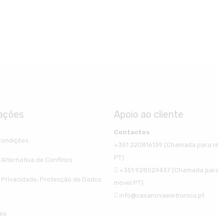
ações
Apoio ao cliente
Contactos
Condições
+351 220816139 (Chamada para re
PT)
Alternativa de Conflitos
+351 928029437 (Chamada para
e Privacidade, Protecção de Dados
móvel PT)
info@casanovaeletronica.pt
ais