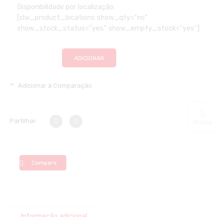
Disponibilidade por localização:
[slw_product_locations show_qty=”no”
show_stock_status=”yes” show_empty_stock=”yes”]
ADICIONAR
Adicionar à Comparação
Partilhar:
Vistos
Compare
Informação adicional