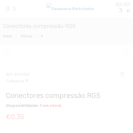
0
0
Conectores compressão RG5
Início
Fichas
F
REF:
ED0082
Categoria:
F
Conectores compressão RG5
Disponibilidade:
1 em stock
€
0,35