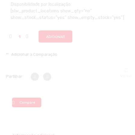
Disponibilidade por localização:
[slw_product_locations show_qty=”no”
show_stock_status=”yes” show_empty_stock=”yes”]
ADICIONAR
Adicionar à Comparação
Vistos
Partilhar:
Compare