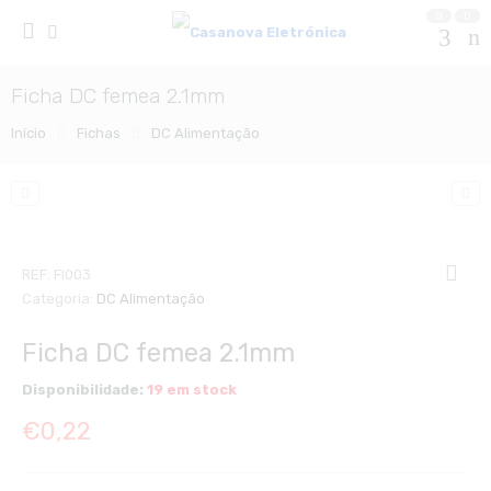
0
0
Ficha DC femea 2.1mm
Início
Fichas
DC Alimentação
REF:
FI003
Categoria:
DC Alimentação
Ficha DC femea 2.1mm
Disponibilidade:
19 em stock
€
0,22