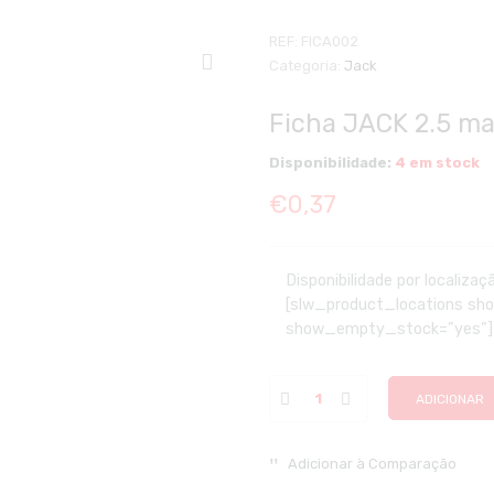
REF:
FICA002
Categoria:
Jack
Ficha JACK 2.5 ma
Disponibilidade:
4 em stock
€
0,37
Disponibilidade por localizaç
[slw_product_locations s
show_empty_stock=”yes”]
ADICIONAR
Adicionar à Comparação