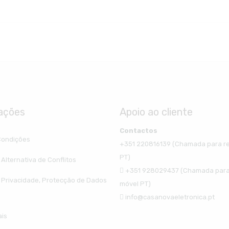
ações
Apoio ao cliente
Contactos
Condições
+351 220816139 (Chamada para re
PT)
Alternativa de Conflitos
+351 928029437 (Chamada para
e Privacidade, Protecção de Dados
móvel PT)
info@casanovaeletronica.pt
ais