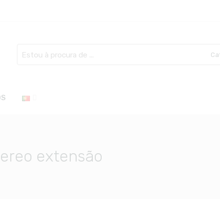
Search
here
OS
tereo extensão