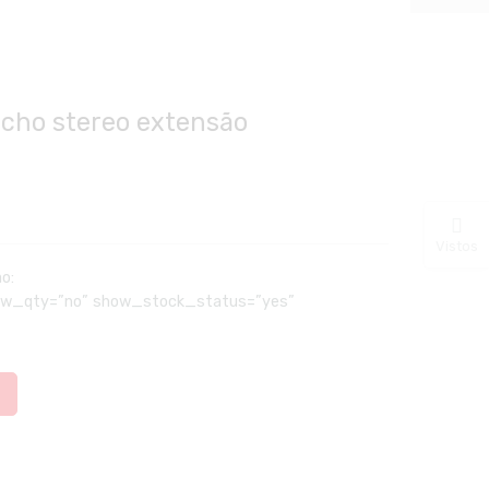
cho stereo extensão
Vistos
ão:
how_qty=”no” show_stock_status=”yes”