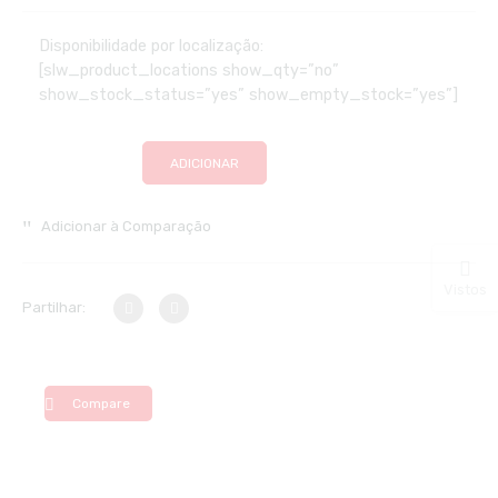
Disponibilidade por localização:
[slw_product_locations show_qty=”no”
show_stock_status=”yes” show_empty_stock=”yes”]
ADICIONAR
Adicionar à Comparação
Vistos
Partilhar:
Compare