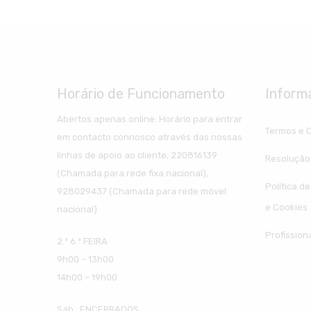
Horário de Funcionamento
Inform
Abertos apenas online: Horário para entrar
Termos e 
em contacto connosco através das nossas
linhas de apoio ao cliente, 220816139
Resolução 
(Chamada para rede fixa nacional),
Política d
928029437 (Chamada para rede móvel
e Cookies
nacional)
Profission
2.ª 6.ª FEIRA
9h00 – 13h00
14h00 – 19h00
Sáb.: ENCERRADOS