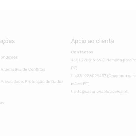
ações
Apoio ao cliente
Contactos
Condições
+351 220816139 (Chamada para re
PT)
Alternativa de Conflitos
+351 928029437 (Chamada para
e Privacidade, Protecção de Dados
móvel PT)
info@casanovaeletronica.pt
ais