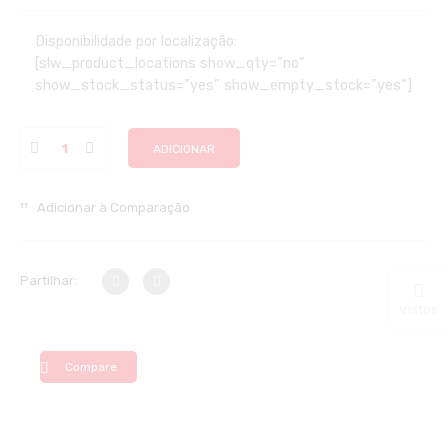
Disponibilidade por localização:
[slw_product_locations show_qty=”no”
show_stock_status=”yes” show_empty_stock=”yes”]
ADICIONAR
Adicionar à Comparação
Partilhar:
Vistos
Compare