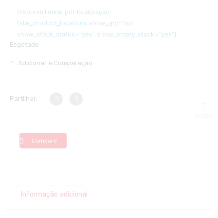
Disponibilidade por localização:
[slw_product_locations show_qty=”no”
show_stock_status=”yes” show_empty_stock=”yes”]
Esgotado
Adicionar à Comparação
Partilhar:
Vistos
Compare
Informação adicional