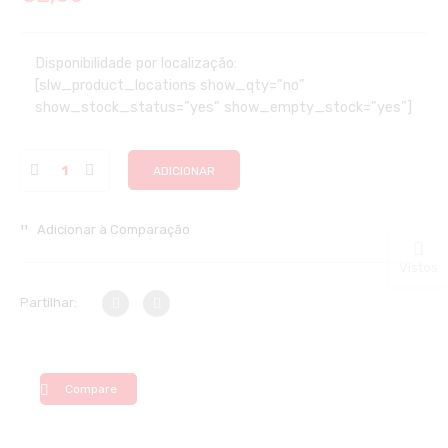
Disponibilidade por localização:
[slw_product_locations show_qty=”no”
show_stock_status=”yes” show_empty_stock=”yes”]
ADICIONAR
Adicionar à Comparação
Vistos
Partilhar:
Compare