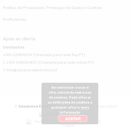
Política de Privacidade, Protecção de Dados e Cookies
Profissionais
Apoio ao cliente
Contactos
+351 220816139 (Chamada para rede fixa PT)
+351 928029437 (Chamada para rede móvel PT)
info@casanovaeletronica.pt
Ao continuar a usar o
site, concorda com o uso
de cookies. Pode alterar
as definições de cookies a
©
Casanova Eletrónica
- Todos os direitos reservados!
qualquer altura.
mais
informação
ACEITAR