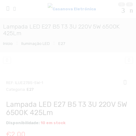
0
0
Lampada LED E27 B5 T3 3U 220V 5W 6500K
425Lm
Início
Iluminação LED
E27
REF:
ILUE27B5-5W-1
Categoria:
E27
Lampada LED E27 B5 T3 3U 220V 5W
6500K 425Lm
Disponibilidade:
10 em stock
€
2,00