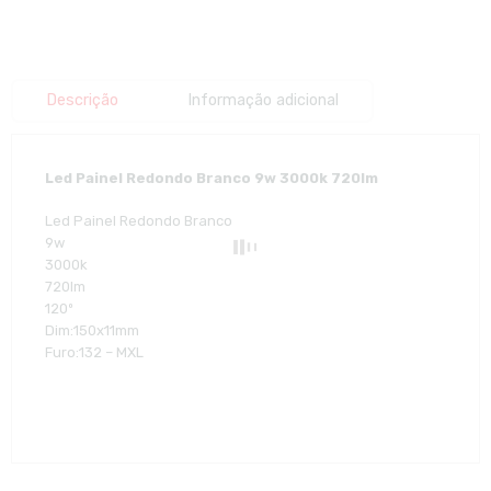
Descrição
Informação adicional
Led Painel Redondo Branco 9w 3000k 720lm
Led Painel Redondo Branco
9w
3000k
720lm
120º
Dim:150x11mm
Furo:132 – MXL