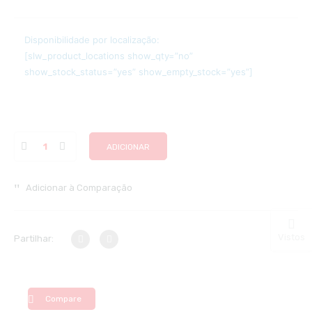
Disponibilidade por localização:
[slw_product_locations show_qty=”no”
show_stock_status=”yes” show_empty_stock=”yes”]
ADICIONAR
Adicionar à Comparação
Vistos
Partilhar:
Compare