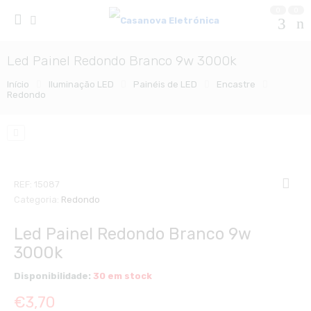
0
0
Led Painel Redondo Branco 9w 3000k
Início
Iluminação LED
Painéis de LED
Encastre
Redondo
REF:
15087
Categoria:
Redondo
Led Painel Redondo Branco 9w
3000k
Disponibilidade:
30 em stock
€
3,70