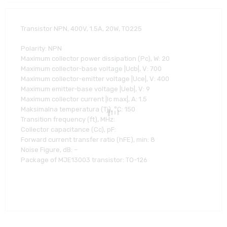
Transistor NPN, 400V, 1.5A, 20W, TO225
Polarity: NPN
Maximum collector power dissipation (Pc), W: 20
Maximum collector-base voltage |Ucb|, V: 700
Maximum collector-emitter voltage |Uce|, V: 400
Maximum emitter-base voltage |Ueb|, V: 9
Maximum collector current |Ic max|, A: 1.5
Maksimalna temperatura (Tj), °C: 150
Transition frequency (ft), MHz:
Collector capacitance (Cc), pF:
Forward current transfer ratio (hFE), min: 8
Noise Figure, dB: –
Package of MJE13003 transistor: TO-126