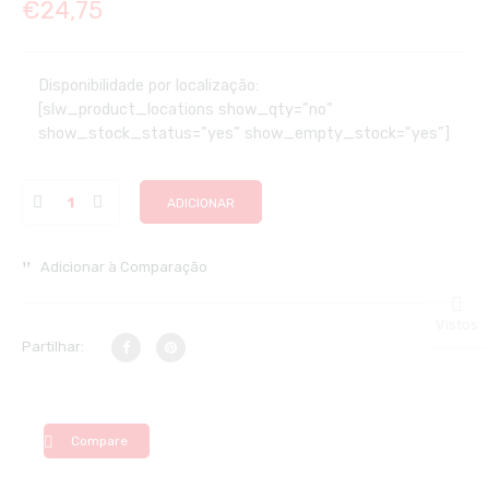
€
24,75
Disponibilidade por localização:
[slw_product_locations show_qty=”no”
show_stock_status=”yes” show_empty_stock=”yes”]
ADICIONAR
Adicionar à Comparação
Vistos
Partilhar:
Compare