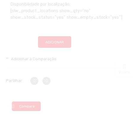
Disponibilidade por localização:
[slw_product_locations show_qty=”no”
show_stock_status=”yes” show_empty_stock=”yes”]
ADICIONAR
Adicionar à Comparação
Vistos
Partilhar:
Compare