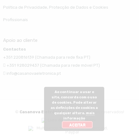
Política de Privacidade, Protecção de Dados e Cookies
Profissionais
Apoio ao cliente
Contactos
+351 220816139 (Chamada para rede fixa PT)
+351 928029437 (Chamada para rede móvel PT)
info@casanovaeletronica.pt
Ao continuar a usar o
site, concorda com o uso
de cookies. Pode alterar
as definições de cookies a
©
Casanova Eletrónica
- Todos os direitos reservados!
qualquer altura.
mais
informação
ACEITAR