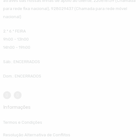
através das nossas linhas de apoio ao cliente, 220816139 (Chamada
para rede fixa nacional), 928029437 (Chamada para rede móvel
nacional)
2.ª 6.ª FEIRA
9h00 – 13h00
14h00 – 19h00
Sáb.: ENCERRADOS
Dom.: ENCERRADOS
Informações
Termos e Condições
Resolução Alternativa de Conflitos