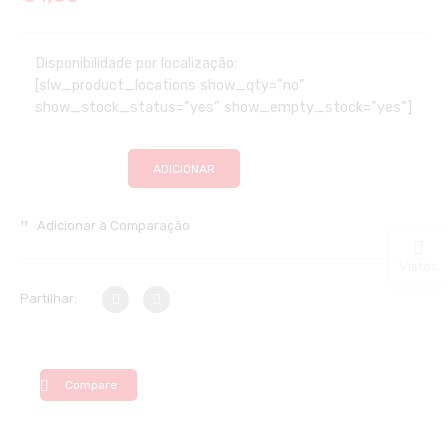
Disponibilidade por localização:
[slw_product_locations show_qty=”no”
show_stock_status=”yes” show_empty_stock=”yes”]
ADICIONAR
Adicionar à Comparação
Vistos
Partilhar:
Compare