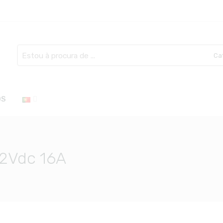
Search
here
OS
 12Vdc 16A