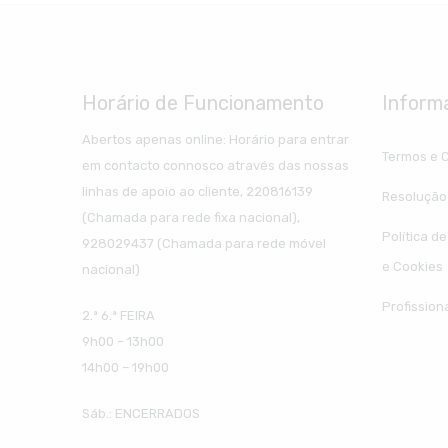
Horário de Funcionamento
Inform
Abertos apenas online: Horário para entrar
Termos e 
em contacto connosco através das nossas
linhas de apoio ao cliente, 220816139
Resolução 
(Chamada para rede fixa nacional),
Política d
928029437 (Chamada para rede móvel
e Cookies
nacional)
Profission
2.ª 6.ª FEIRA
9h00 – 13h00
14h00 – 19h00
Sáb.: ENCERRADOS