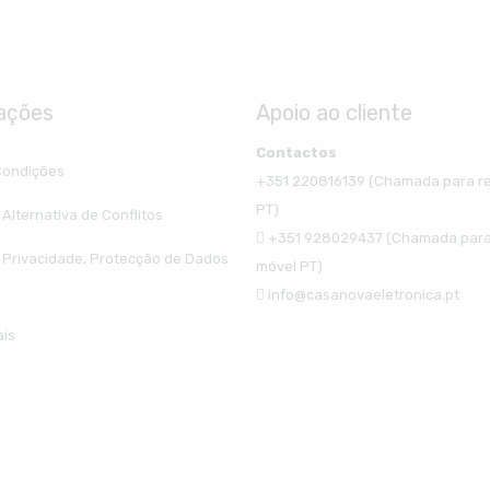
ações
Apoio ao cliente
Contactos
Condições
+351 220816139 (Chamada para re
PT)
Alternativa de Conflitos
+351 928029437 (Chamada para
e Privacidade, Protecção de Dados
móvel PT)
info@casanovaeletronica.pt
ais