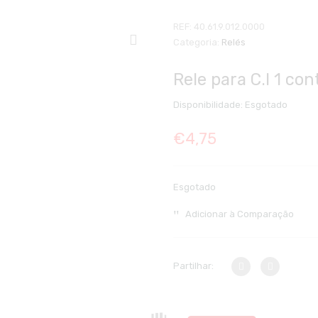
REF:
40.61.9.012.0000
Categoria:
Relés
Rele para C.I 1 co
Disponibilidade:
Esgotado
€
4,75
Esgotado
Adicionar à Comparação
Partilhar: