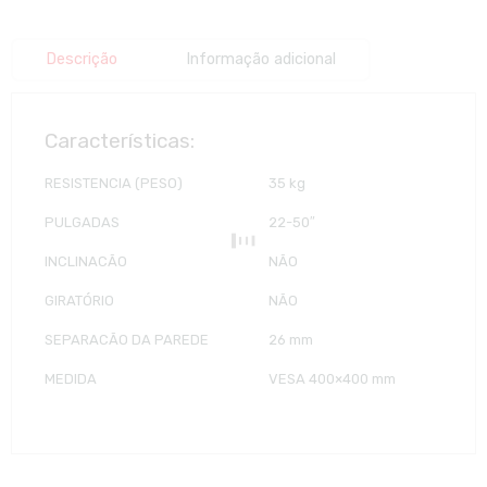
Descrição
Informação adicional
Características:
RESISTENCIA (PESO)
35 kg
PULGADAS
22-50″
INCLINACÃO
NÃO
GIRATÓRIO
NÃO
SEPARACÃO DA PAREDE
26 mm
MEDIDA
VESA 400×400 mm