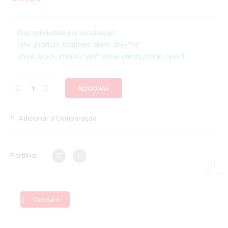
Disponibilidade por localização:
[slw_product_locations show_qty=”no”
show_stock_status=”yes” show_empty_stock=”yes”]
ADICIONAR
Adicionar à Comparação
Partilhar:
Vistos
Compare