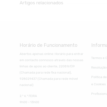
Artigos relacionados
Horário de Funcionamento
Inform
Abertos apenas online: Horário para entrar
Termos e 
em contacto connosco através das nossas
linhas de apoio ao cliente, 220816139
Resolução 
(Chamada para rede fixa nacional),
Política d
928029437 (Chamada para rede móvel
e Cookies
nacional)
Profission
2.ª 6.ª FEIRA
9h00 – 13h00