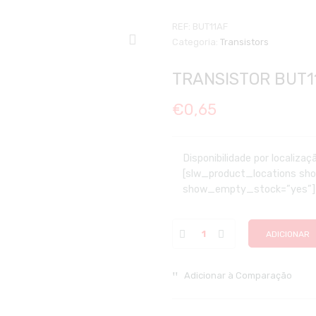
REF:
BUT11AF
Categoria:
Transistors
TRANSISTOR BUT1
€
0,65
Disponibilidade por localizaç
[slw_product_locations s
show_empty_stock=”yes”]
ADICIONAR
Adicionar à Comparação