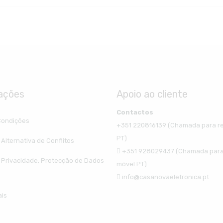
ações
Apoio ao cliente
Contactos
Condições
+351 220816139 (Chamada para re
PT)
Alternativa de Conflitos
+351 928029437 (Chamada para
e Privacidade, Protecção de Dados
móvel PT)
info@casanovaeletronica.pt
ais