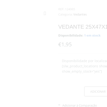
REF:
124065
Categoria:
Vedantes
VEDANTE 25X47X1
Disponibilidade:
1 em stock
€
1,95
Disponibilidade por localiza
[slw_product_locations show
show_empty_stock=”yes”]
ADICIONAR
Adicionar à Comparação