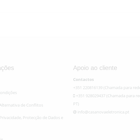
ações
Apoio ao cliente
Contactos
+351 220816139 (Chamada para rede
Condições
+351 928029437 (Chamada para re
PT)
lternativa de Conflitos
info@casanovaeletronica.pt
 Privacidade, Protecção de Dados e
is