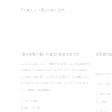
Artigos relacionados
Horário de Funcionamento
Inform
Abertos apenas online: Horário para entrar em
contacto connosco através das nossas linhas
Termos e 
de apoio ao cliente, 220816139 (Chamada para
rede fixa nacional), 928029437 (Chamada para
Resolução A
rede móvel nacional)
Política de
2.ª 6.ª FEIRA
Cookies
9h00 – 13h00
Profissiona