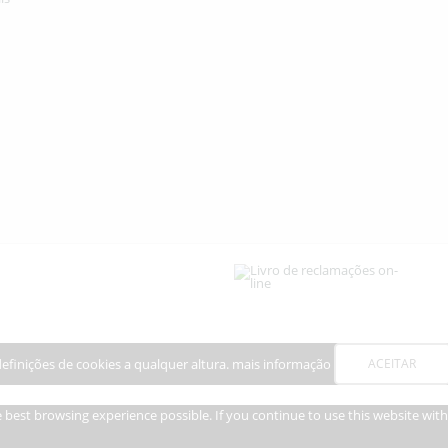
definições de cookies a qualquer altura.
mais informação
ACEITAR
he best browsing experience possible. If you continue to use this website wi