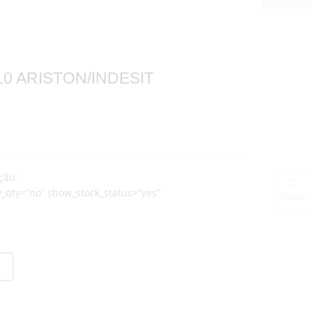
0 ARISTON/INDESIT
ção:
_qty=”no” show_stock_status=”yes”
Vistos