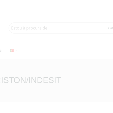
Search
here
S
ISTON/INDESIT