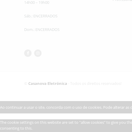
14h00 – 19h00
Sáb.: ENCERRADOS
Dom.: ENCERRADOS
©
Casanova Eletrónica
- Todos os direitos reservados!
Ao continuar a usar o site, concorda com o uso de cookies. Pode alterar as 
The cookie settings on this website are set to "allow cookies" to give you t
consenting to this.