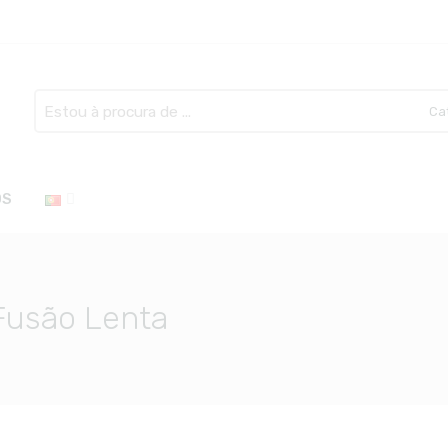
Search
here
OS
 Fusão Lenta