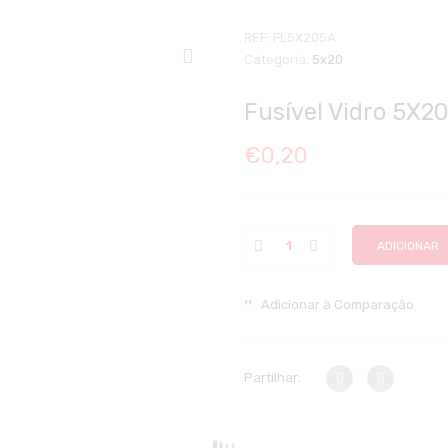
REF:
FL5X205A
Categoria:
5x20
Fusível Vidro 5X2
€
0,20
ADICIONAR
Adicionar à Comparação
Partilhar: