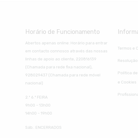
Horário de Funcionamento
Inform
Abertos apenas online: Horário para entrar
Termos e 
em contacto connosco através das nossas
linhas de apoio ao cliente, 220816139
Resolução 
(Chamada para rede fixa nacional),
Política d
928029437 (Chamada para rede móvel
e Cookies
nacional)
Profission
2.ª 6.ª FEIRA
9h00 – 13h00
14h00 – 19h00
Sáb.: ENCERRADOS