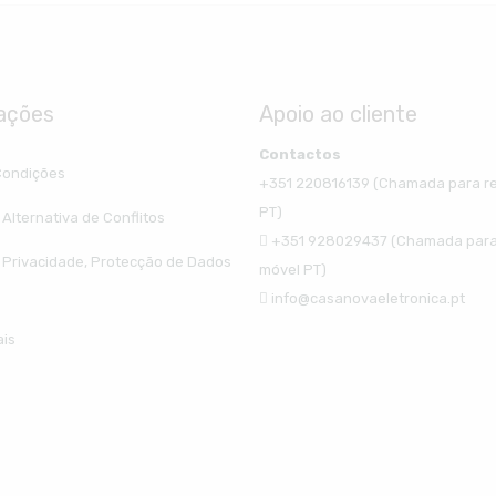
ações
Apoio ao cliente
Contactos
Condições
+351 220816139 (Chamada para re
PT)
Alternativa de Conflitos
+351 928029437 (Chamada para
e Privacidade, Protecção de Dados
móvel PT)
info@casanovaeletronica.pt
ais